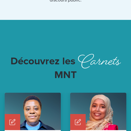
discours public.
Carnets
Découvrez les
MNT