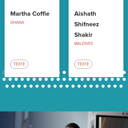
Martha Coffie
Aishath
GHANA
Shifneez
Shakir
MALDIVES
TEXTE
TEXTE
1
2
3
4
5
6
7
8
9
10
11
12
13
14
15
16
17
18
19
20
21
22
23
24
25
26
27
28
29
30
31
32
33
34
35
36
37
38
39
40
41
42
43
44
45
46
47
48
49
50
51
52
53
54
55
56
57
58
59
60
61
62