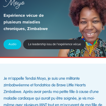
Moyo
Expérience vécue de
plusieurs maladies
chroniques, Zimbabwe
Audio
Le leadership issu de l'expérience vécue
Je m'appelle Tendai Moyo, je suis une militante
zimbabwéenne et fondatrice de Brave Little Hearts
Zimbabwe. Après avoir perdu ma petite fille à cause d'une
maladie cardiaque qui aurait pu être soignée, je vis moi-
même avec plusieurs MNT tout en m'occupant de ma fille de