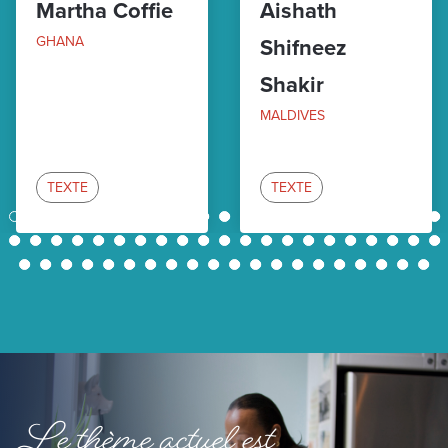
Martha Coffie
Aishath
GHANA
Shifneez
Shakir
MALDIVES
TEXTE
TEXTE
1
2
3
4
5
6
7
8
9
10
11
12
13
14
15
16
17
18
19
20
21
22
23
24
25
26
27
28
29
30
31
32
33
34
35
36
37
38
39
40
41
42
43
44
45
46
47
48
49
50
51
52
53
54
55
56
57
58
59
60
61
62
Le thème actuel est