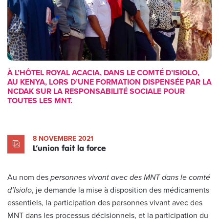
À L’HÔTEL ROYAL ACACIA, DANS LE COMTÉ D’ISIOLO,
AU KENYA, LORS D’UNE FORMATION DISPENSÉE PAR LA
NCDAK SUR LA RESPONSABILITÉ SOCIALE POUR
TOUTES LES MNT.
8 NOVEMBRE 2021
L’union fait la force
Au nom des
personnes vivant avec des MNT dans le comté
d’Isiolo
, je demande la mise à disposition des médicaments
essentiels, la participation des personnes vivant avec des
MNT dans les processus décisionnels, et la participation du