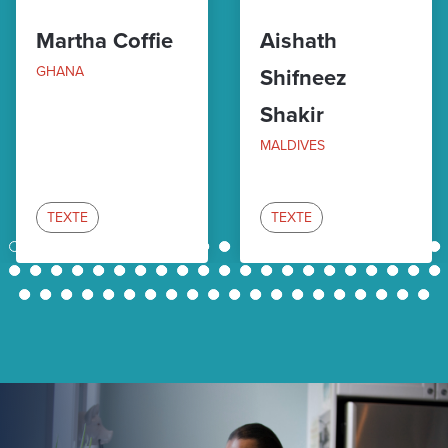
Martha Coffie
Aishath
GHANA
Shifneez
Shakir
MALDIVES
TEXTE
TEXTE
1
2
3
4
5
6
7
8
9
10
11
12
13
14
15
16
17
18
19
20
21
22
23
24
25
26
27
28
29
30
31
32
33
34
35
36
37
38
39
40
41
42
43
44
45
46
47
48
49
50
51
52
53
54
55
56
57
58
59
60
61
62