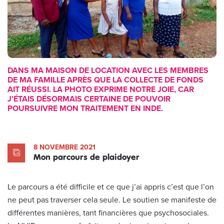
DANS MA MAISON DE LOCATION AVEC LES MEMBRES
DE MA FAMILLE APRÈS QUE LA COLLECTE DE FONDS
AIT RÉUSSI. LA PHOTO EXPRIME NOTRE JOIE, CAR
J’ÉTAIS DÉSORMAIS CERTAINE DE POUVOIR
POURSUIVRE MON TRAITEMENT EN INDE.
8 NOVEMBRE 2021
Mon parcours de plaidoyer
Le parcours a été difficile et ce que j’ai appris c’est que l’on
ne peut pas traverser cela seule. Le soutien se manifeste de
différentes manières, tant financières que psychosociales.