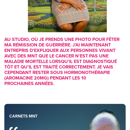
AU STUDIO, OÙ JE PRENDS UNE PHOTO POUR FÊTER
MA RÉMISSION DE GUERRIÈRE. J’AI MAINTENANT
ENTREPRIS D’EXPLIQUER AUX PERSONNES VIVANT
AVEC DES MNT QUE LE CANCER N’EST PAS UNE
MALADIE MORTELLE LORSQU’IL EST DIAGNOSTIQUÉ
TÔT ET QU’IL EST TRAITÉ CORRECTEMENT. JE VAIS
CEPENDANT RESTER SOUS HORMONOTHÉRAPIE
(AROMACINE 20MG) PENDANT LES 10
PROCHAINES ANNÉES.
CARNETS MNT