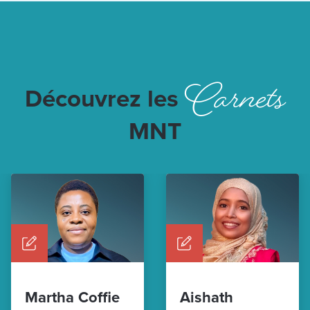
Carnets
Découvrez les
MNT
Martha Coffie
Aishath