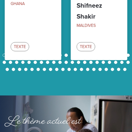
GHANA
Shifneez
Shakir
MALDIVES
TEXTE
TEXTE
1
2
3
4
5
6
7
8
9
10
11
12
13
14
15
16
17
18
19
20
21
22
23
24
25
26
27
28
29
30
31
32
33
34
35
36
37
38
39
40
41
42
43
44
45
46
47
48
49
50
51
52
53
54
55
56
57
58
59
60
61
62
Le thème actuel est