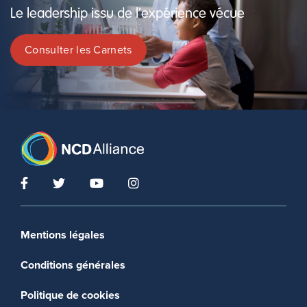
Le leadership issu de l'expérience vécue
Consulter les Carnets
Footer menu
Mentions légales
Conditions générales
Politique de cookies