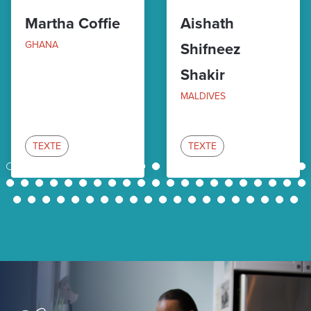
Martha Coffie
Aishath
GHANA
Shifneez
Shakir
MALDIVES
TEXTE
TEXTE
1
2
3
4
5
6
7
8
9
10
11
12
13
14
15
16
17
18
19
20
21
22
23
24
25
26
27
28
29
30
31
32
33
34
35
36
37
38
39
40
41
42
43
44
45
46
47
48
49
50
51
52
53
54
55
56
57
58
59
60
61
62