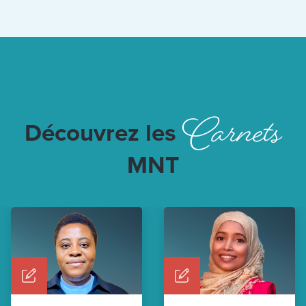
Carnets
Découvrez les
MNT