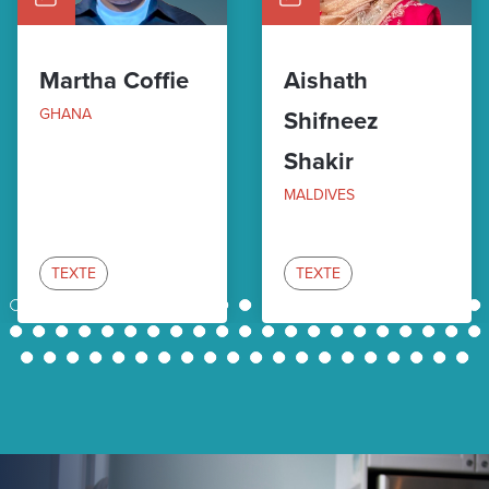
Martha Coffie
Aishath
GHANA
Shifneez
Shakir
MALDIVES
TEXTE
TEXTE
1
2
3
4
5
6
7
8
9
10
11
12
13
14
15
16
17
18
19
20
21
22
23
24
25
26
27
28
29
30
31
32
33
34
35
36
37
38
39
40
41
42
43
44
45
46
47
48
49
50
51
52
53
54
55
56
57
58
59
60
61
62