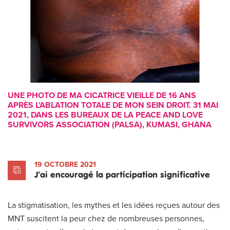
UNE PHOTO DE MA CICATRICE VIEILLE DE 16 ANS
APRÈS L’ABLATION TOTALE DE MON SEIN DROIT. 31 MAI
2021, DANS LES BUREAUX DE LA PEACE AND LOVE
SURVIVORS ASSOCIATION (PALSA), KUMASI, GHANA
19 OCTOBRE 2021
J’ai encouragé la participation significative
La stigmatisation, les mythes et les idées reçues autour des
MNT suscitent la peur chez de nombreuses personnes,