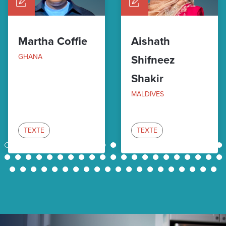
Martha Coffie
Aishath
GHANA
Shifneez
Shakir
MALDIVES
TEXTE
TEXTE
1
2
3
4
5
6
7
8
9
10
11
12
13
14
15
16
17
18
19
20
21
22
23
24
25
26
27
28
29
30
31
32
33
34
35
36
37
38
39
40
41
42
43
44
45
46
47
48
49
50
51
52
53
54
55
56
57
58
59
60
61
62