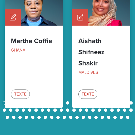
Martha Coffie
Aishath
GHANA
Shifneez
Shakir
MALDIVES
TEXTE
TEXTE
1
2
3
4
5
6
7
8
9
10
11
12
13
14
15
16
17
18
19
20
21
22
23
24
25
26
27
28
29
30
31
32
33
34
35
36
37
38
39
40
41
42
43
44
45
46
47
48
49
50
51
52
53
54
55
56
57
58
59
60
61
62