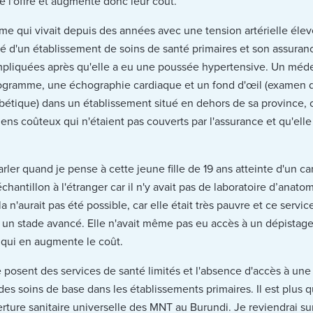
l'offre et augmente donc leur coût.
e qui vivait depuis des années avec une tension artérielle élevée
té d'un établissement de soins de santé primaires et son assuranc
pliquées après qu'elle a eu une poussée hypertensive. Un médec
ogramme, une échographie cardiaque et un fond d'œil (examen d
abétique) dans un établissement situé en dehors de sa province,
amens coûteux qui n'étaient pas couverts par l'assurance et qu'ell
parler quand je pense à cette jeune fille de 19 ans atteinte d'un c
chantillon à l'étranger car il n'y avait pas de laboratoire d’ana
a n'aurait pas été possible, car elle était très pauvre et ce servi
 à un stade avancé. Elle n'avait même pas eu accès à un dépista
e qui en augmente le coût.
ue posent des services de santé limités et l'absence d'accès à un
des soins de base dans les établissements primaires. Il est plus q
uverture sanitaire universelle des MNT au Burundi. Je reviendrai s