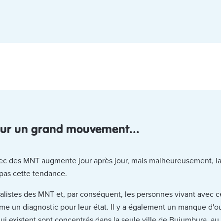
our un grand mouvement...
c des MNT augmente jour après jour, mais malheureusement, la d
 pas cette tendance.
cialistes des MNT et, par conséquent, les personnes vivant avec 
e un diagnostic pour leur état. Il y a également un manque d'out
qui existent sont concentrés dans la seule ville de Bujumbura, au