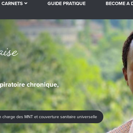
CARNETS
GUIDE PRATIQUE
BECOME A D
ise
piratoire chronique,
 en charge des MNT et couverture sanitaire universelle