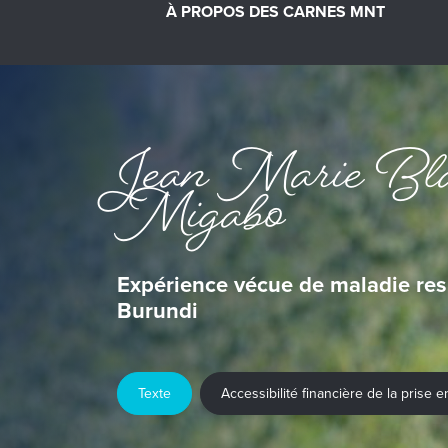
À PROPOS DES CARNES MNT
Jean Marie Bla
Migabo
Expérience vécue de maladie res
Burundi
Texte
Accessibilité financière de la prise