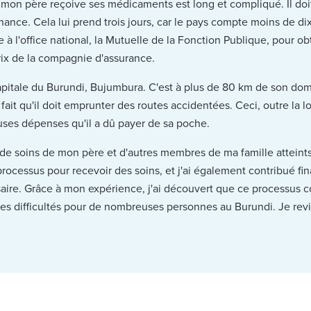
mon père reçoive ses médicaments est long et compliqué. Il doi
nance. Cela lui prend trois jours, car le pays compte moins de d
re à l'office national, la Mutuelle de la Fonction Publique, pour o
ix de la compagnie d'assurance.
a capitale du Burundi, Bujumbura. C'est à plus de 80 km de son d
u fait qu'il doit emprunter des routes accidentées. Ceci, outre la 
ses dépenses qu'il a dû payer de sa poche.
de soins de mon père et d'autres membres de ma famille atteints
ce processus pour recevoir des soins, et j'ai également contribué
saire. Grâce à mon expérience, j'ai découvert que ce processus 
es difficultés pour de nombreuses personnes au Burundi. Je revi