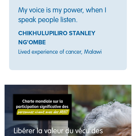
My voice is my power, when I
speak people listen.
CHIKHULUPILIRO STANLEY
NG'OMBE
Lived experience of cancer, Malawi
Libérer la valeur du vécu des