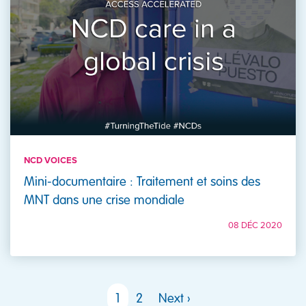
NCD VOICES
Mini-documentaire : Traitement et soins des
MNT dans une crise mondiale
08 DÉC 2020
PAGINATION
Page suivante
1
2
Next ›