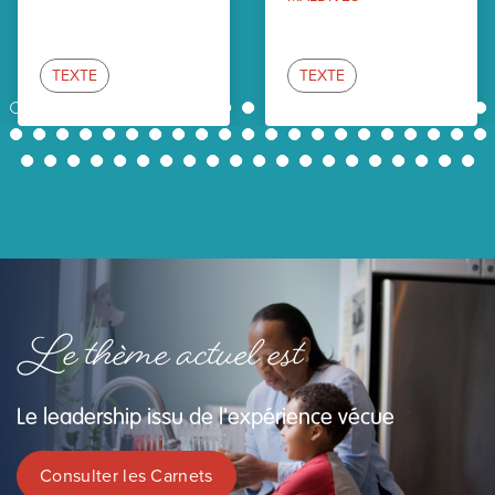
TEXTE
TEXTE
1
2
3
4
5
6
7
8
9
10
11
12
13
14
15
16
17
18
19
20
21
22
23
24
25
26
27
28
29
30
31
32
33
34
35
36
37
38
39
40
41
42
43
44
45
46
47
48
49
50
51
52
53
54
55
56
57
58
59
60
61
62
Le thème actuel est
Le leadership issu de l'expérience vécue
Consulter les Carnets