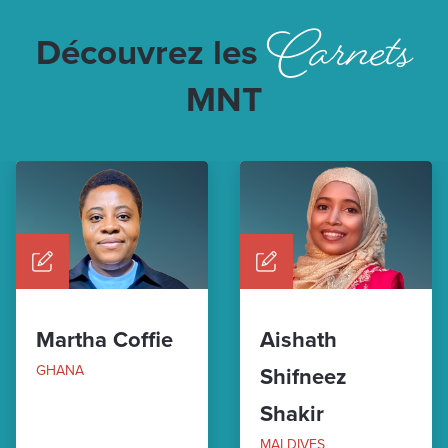
Carnets
Découvrez les
MNT
Martha Coffie
Aishath
GHANA
Shifneez
Shakir
MALDIVES