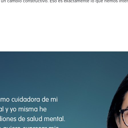
 un cambio constructivo. Eso es exactamente lo que hemos inten
como cuidadora de mi
al y yo misma he
diones de salud mental.