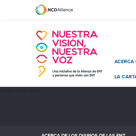
Main n
ACERCA 
LA CART
system_menu_block
ACERCA DE LOS DIARIOS DE LAS ENT