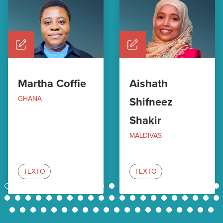
Martha Coffie
Aishath
GHANA
Shifneez
Shakir
MALDIVAS
TEXTO
TEXTO
1
2
3
4
5
6
7
8
9
10
11
12
13
14
15
16
17
18
19
20
21
22
23
24
25
26
27
28
29
30
31
32
33
34
35
36
37
38
39
40
41
42
43
44
45
46
47
48
49
50
51
52
53
54
55
56
57
58
59
60
61
62