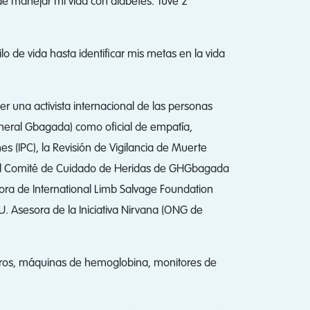
de manejar mi vida con diabetes. Tuve 2
o de vida hasta identificar mis metas en la vida
r una activista internacional de las personas
eneral Gbagada) como oficial de empatía,
es (IPC), la Revisión de Vigilancia de Muerte
 el Comité de Cuidado de Heridas de GHGbagada
ra de International Limb Salvage Foundation
. Asesora de la Iniciativa Nirvana (ONG de
tros, máquinas de hemoglobina, monitores de