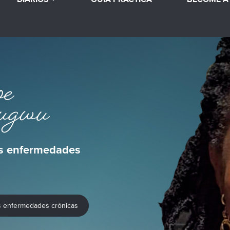
oe
ugwu
es enfermedades
es enfermedades crónicas