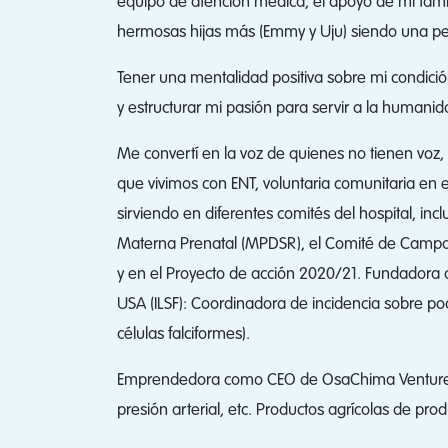
equipo de atención médica, el apoyo de mi fami
hermosas hijas más (Emmy y Uju) siendo una pe
Tener una mentalidad positiva sobre mi condició
y estructurar mi pasión para servir a la humanid
Me convertí en la voz de quienes no tienen voz,
que vivimos con ENT, voluntaria comunitaria en
sirviendo en diferentes comités del hospital, inc
Materna Prenatal (MPDSR), el Comité de Campa
y en el Proyecto de acción 2020/21. Fundadora
USA (ILSF): Coordinadora de incidencia sobre po
células falciformes).
Emprendedora como CEO de OsaChima Ventures L
presión arterial, etc. Productos agrícolas de prod