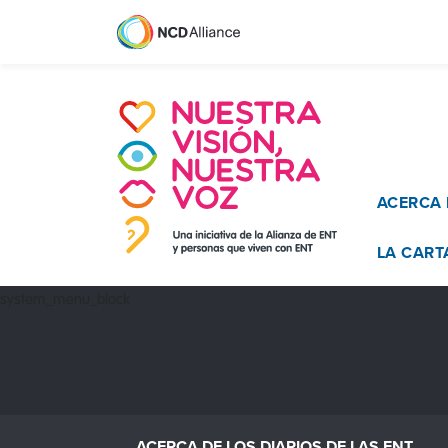
Main n
ACERCA 
LA CART
system_menu_block
ACERCA DE LOS DIARIOS DE LAS ENT