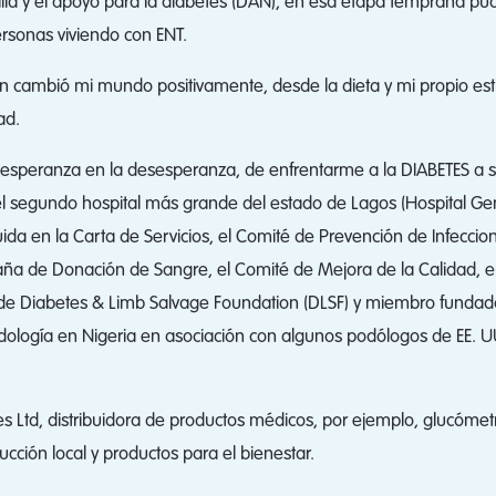
lia y el apoyo para la diabetes (DAN), en esa etapa temprana pu
rsonas viviendo con ENT.
n cambió mi mundo positivamente, desde la dieta y mi propio estil
ad.
 esperanza en la desesperanza, de enfrentarme a la DIABETES a se
 el segundo hospital más grande del estado de Lagos (Hospital G
luida en la Carta de Servicios, el Comité de Prevención de Infeccion
ña de Donación de Sangre, el Comité de Mejora de la Calidad,
 de Diabetes & Limb Salvage Foundation (DLSF) y miembro fundado
dología en Nigeria en asociación con algunos podólogos de EE. UU
td, distribuidora de productos médicos, por ejemplo, glucóme
ucción local y productos para el bienestar.