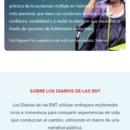
práctica de la esclerosis múltiple en Vietnam y ayudar a
más personas que viven con esclerosis múltiple a ganar
confianza, estabilidad y a recibir la atención que necesitan a
través de opciones de tratamiento asequibles.
Linh Nguyen Ha, experiencia de vida con narcolepsia, Vietnam
SOBRE LOS DIARIOS DE LAS ENT
Los Diarios de las ENT utilizan enfoques multimedia
ricos e inmersivos para compartir experiencias de vida
que conduzcan al cambio, utilizando el marco de una
narrativa pública.