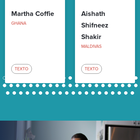
Martha Coffie
Aishath
GHANA
Shifneez
Shakir
MALDIVAS
TEXTO
TEXTO
1
2
3
4
5
6
7
8
9
10
11
12
13
14
15
16
17
18
19
20
21
22
23
24
25
26
27
28
29
30
31
32
33
34
35
36
37
38
39
40
41
42
43
44
45
46
47
48
49
50
51
52
53
54
55
56
57
58
59
60
61
62