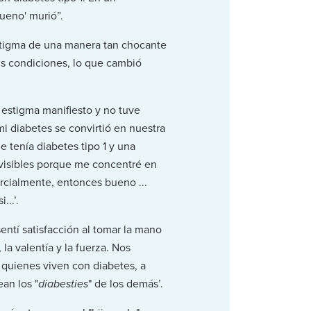
bueno' murió”.
stigma de una manera tan chocante
is condiciones, lo que cambió
n estigma manifiesto y no tuve
mi diabetes se convirtió en nuestra
 tenía diabetes tipo 1 y una
 visibles porque me concentré en
arcialmente, entonces bueno ...
..’.
entí satisfacción al tomar la mano
a valentía y la fuerza. Nos
quienes viven con diabetes, a
an los "
diabesties
" de los demás’.