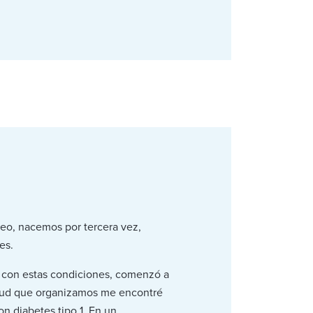
eo, nacemos por tercera vez,
es.
to con estas condiciones, comenzó a
alud que organizamos me encontré
on diabetes tipo 1. En un