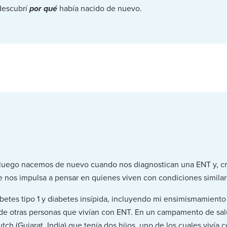
 descubrí
por qué
había nacido de nuevo.
 luego nacemos de nuevo cuando nos diagnostican una ENT y, cr
os impulsa a pensar en quienes viven con condiciones similar
iabetes tipo 1 y diabetes insípida, incluyendo mi ensimismamien
 de otras personas que vivían con ENT. En un campamento de s
 (Gujarat, India) que tenía dos hijos, uno de los cuales vivía c