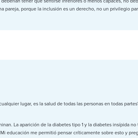
deberían tener que sentirse inferiores o menos capaces, no debe
a pareja, porque la inclusión es un derecho, no un privilegio pa
ualquier lugar, es la salud de todas las personas en todas partes
inan. La aparición de la diabetes tipo 1 y la diabetes insípida no
ad. Mi educación me permitió pensar críticamente sobre esto y pr