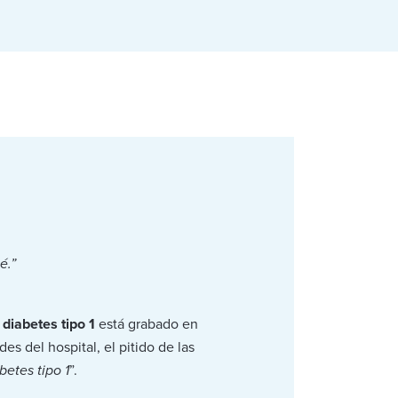
é.”
n
diabetes tipo 1
está grabado en
s del hospital, el pitido de las
abetes tipo 1
”.