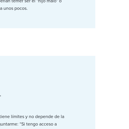
rían temer ser el "hijo malo" o
ra unos pocos.
"
 tiene límites y no depende de la
eguntarme: “Si tengo acceso a