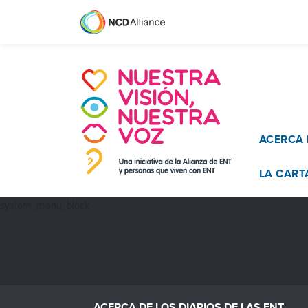
Main n
ACERCA 
LA CART
system_menu_block
ACERCA DE LOS DIARIOS DE LAS ENT