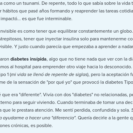
ia como un tsunami. De repente, todo lo que sabía sobre la vida t
 hábitos que pasé años formando y reaprender las tareas cotid
impactó... es que fue interminable.
nvisible es como tener que equilibrar constantemente un globo.
trepitosos, tener que inyectar insulina solo para mantenerme c
sible. Y justo cuando parecía que empezaba a aprender a nadar 
caron
diabetes insípida
, algo que no tiene nada que ver con la di
os al hospital para emprender otro viaje hacia lo desconocido. 
po 1 (
mi vida se llenó de repente de siglas
), pero la aceptación 
me de la sensación de "por qué yo" que provocó la diabetes Tipo
que era "diferente". Vivía con dos "diabetes" no relacionadas, 
erno para seguir viviendo. Cuando terminaba de tomar una decisi
 que le prestara atención. Me sentí perdida, confundida y sola.
ía ayudarme a hacer una "diferencia"
. Quería decirle a la gente 
iones crónicas, es posible.