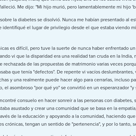
falleció. Me dijo: "Mi hijo murió, pero lamentablemente mi hijo '
sobre la diabetes se disolvió. Nunca me habían presentado al e
identifiqué el lugar de privilegio desde el que estaba viendo m
icas es difícil, pero tuve la suerte de nunca haber enfrentado u
ndo vi que la disparidad era una realidad tan cruda en la India, 
e rechazada de las propuestas de matrimonio varias veces porque
nsaba que tenía "defectos". De repente vi vacíos deslumbrantes,
chas y una realmente puede hacer algo para cerrarlas, incluso p
o, el asombroso "por qué yo" se convirtió en un esperanzador "y si.
ncontré consuelo en hacer sonreír a las personas con diabetes, s
taba asustado y crear una comunidad que se basa en la empatía, l
avés de la educación y apoyando a la comunidad, haciendo que 
crónicas, tengan un sentido de "pertenencia", y por lo tanto, se