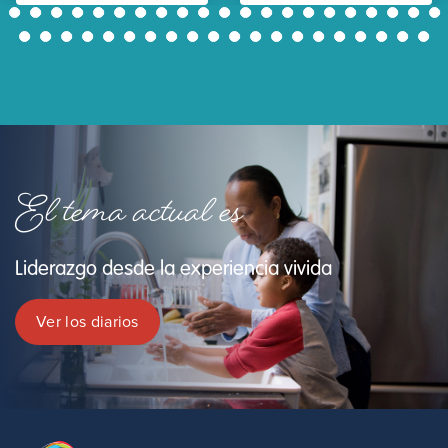
22
23
24
25
26
27
28
29
30
31
32
33
34
35
36
37
38
39
40
41
42
43
44
45
46
47
48
49
50
51
52
53
54
55
56
57
58
59
60
61
62
El tema actual es
Liderazgo desde la experiencia vivida
Ver los diarios