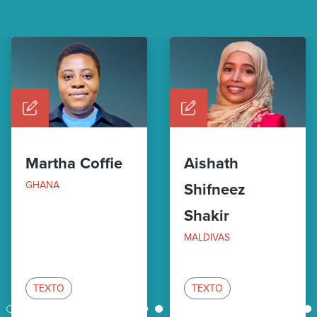
Martha Coffie
Aishath
GHANA
Shifneez
Shakir
MALDIVAS
TEXTO
TEXTO
1
2
3
4
5
6
7
8
9
10
11
12
13
14
15
16
17
18
19
20
21