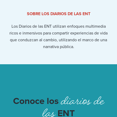
SOBRE LOS DIARIOS DE LAS ENT
Los Diarios de las ENT utilizan enfoques multimedia
ricos e inmersivos para compartir experiencias de vida
que conduzcan al cambio, utilizando el marco de una
narrativa pública.
diarios de
Conoce los
las
ENT