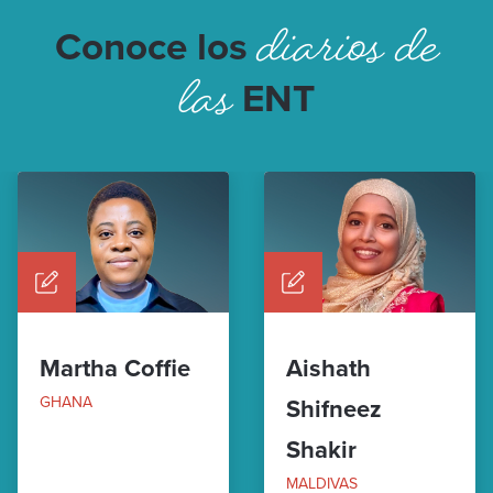
diarios de
Conoce los
las
ENT
Martha Coffie
Aishath
GHANA
Shifneez
Shakir
MALDIVAS