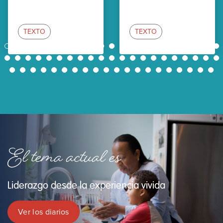
TEXTO
TEXTO
1
2
3
4
5
6
7
8
9
10
11
12
13
14
15
16
17
18
19
20
21
22
23
24
25
26
27
28
29
30
31
32
33
34
35
36
37
38
39
40
41
42
43
44
45
46
47
48
49
50
51
52
53
54
55
56
57
58
59
60
61
62
El tema actual es
Liderazgo desde la experiencia vivida
Ver los diarios