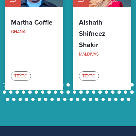
Martha Coffie
Aishath
GHANA
Shifneez
Shakir
MALDIVAS
TEXTO
TEXTO
1
2
3
4
5
6
7
8
9
10
11
12
13
14
15
16
17
18
19
20
21
22
23
24
25
26
27
28
29
30
31
32
33
34
35
36
37
38
39
40
41
42
43
44
45
46
47
48
49
50
51
52
53
54
55
56
57
58
59
60
61
62