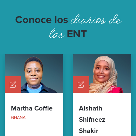
diarios de
Conoce los
las
ENT
Martha Coffie
Aishath
GHANA
Shifneez
Shakir