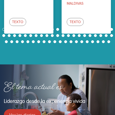
MALDIVAS
TEXTO
TEXTO
1
2
3
4
5
6
7
8
9
10
11
12
13
14
15
16
17
18
19
20
21
22
23
24
25
26
27
28
29
30
31
32
33
34
35
36
37
38
39
40
41
42
43
44
45
46
47
48
49
50
51
52
53
54
55
56
57
58
59
60
61
62
El tema actual es
Liderazgo desde la experiencia vivida
Ver los diarios