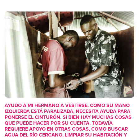
AYUDO A MI HERMANO A VESTIRSE. COMO SU MANO
IZQUIERDA ESTÁ PARALIZADA, NECESITA AYUDA PARA
PONERSE EL CINTURÓN. SI BIEN HAY MUCHAS COSAS
QUE PUEDE HACER POR SU CUENTA, TODAVÍA
REQUIERE APOYO EN OTRAS COSAS, COMO BUSCAR
AGUA DEL RÍO CERCANO, LIMPIAR SU HABITACIÓN Y