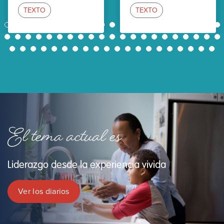
TEXTO
TEXTO
1
2
3
4
5
6
7
8
9
10
11
12
13
14
15
16
17
18
19
20
21
22
23
24
25
26
27
28
29
30
31
32
33
34
35
36
37
38
39
40
41
42
43
44
45
46
47
48
49
50
51
52
53
54
55
56
57
58
59
60
61
62
El tema actual es
Liderazgo desde la experiencia vivida
Ver los diarios