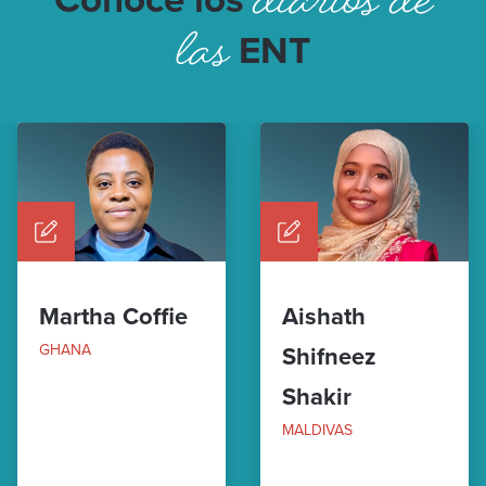
diarios de
Conoce los
las
ENT
Martha Coffie
Aishath
GHANA
Shifneez
Shakir
MALDIVAS