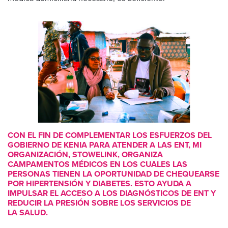
CON EL FIN DE COMPLEMENTAR LOS ESFUERZOS DEL
GOBIERNO DE KENIA PARA ATENDER A LAS ENT, MI
ORGANIZACIÓN, STOWELINK, ORGANIZA
CAMPAMENTOS MÉDICOS EN LOS CUALES LAS
PERSONAS TIENEN LA OPORTUNIDAD DE CHEQUEARSE
POR HIPERTENSIÓN Y DIABETES. ESTO AYUDA A
IMPULSAR EL ACCESO A LOS DIAGNÓSTICOS DE ENT Y
REDUCIR LA PRESIÓN SOBRE LOS SERVICIOS DE
LA SALUD.