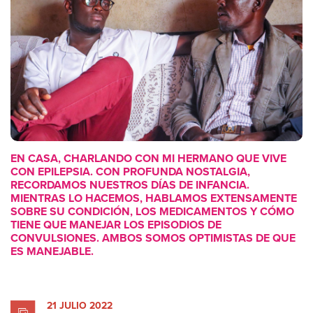
EN CASA, CHARLANDO CON MI HERMANO QUE VIVE
CON EPILEPSIA. CON PROFUNDA NOSTALGIA,
RECORDAMOS NUESTROS DÍAS DE INFANCIA.
MIENTRAS LO HACEMOS, HABLAMOS EXTENSAMENTE
SOBRE SU CONDICIÓN, LOS MEDICAMENTOS Y CÓMO
TIENE QUE MANEJAR LOS EPISODIOS DE
CONVULSIONES. AMBOS SOMOS OPTIMISTAS DE QUE
ES MANEJABLE.
21 JULIO 2022