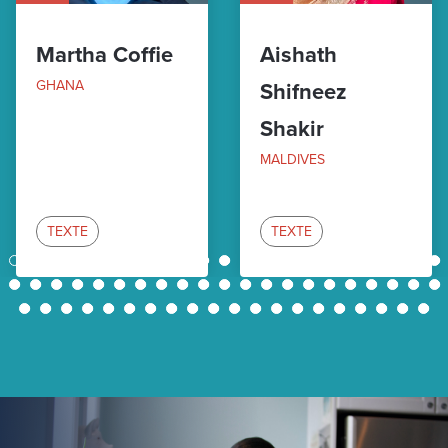
Martha Coffie
Aishath
GHANA
Shifneez
Shakir
MALDIVES
TEXTE
TEXTE
1
2
3
4
5
6
7
8
9
10
11
12
13
14
15
16
17
18
19
20
21
22
23
24
25
26
27
28
29
30
31
32
33
34
35
36
37
38
39
40
41
42
43
44
45
46
47
48
49
50
51
52
53
54
55
56
57
58
59
60
61
62