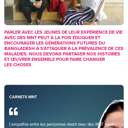
PARLER AVEC LES JEUNES DE LEUR EXPÉRIENCE DE VIE
AVEC DES MNT PEUT À LA FOIS ÉDUQUER ET
ENCOURAGER LES GÉNÉRATIONS FUTURES DU
BANGLADESH À S'ATTAQUER À LA PRÉVALENCE DE CES
MALADIES. NOUS DEVONS PARTAGER NOS HISTOIRES
ET ŒUVRER ENSEMBLE POUR FAIRE CHANGER
LES CHOSES
CARNETS MNT
L'empathie entre les personnes vivant avec des MNT peut