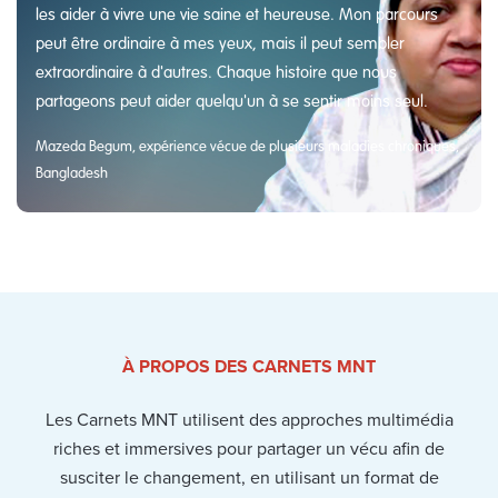
les aider à vivre une vie saine et heureuse. Mon parcours
peut être ordinaire à mes yeux, mais il peut sembler
extraordinaire à d'autres. Chaque histoire que nous
partageons peut aider quelqu'un à se sentir moins seul.
Mazeda Begum, expérience vécue de plusieurs maladies chroniques,
Bangladesh
À PROPOS DES CARNETS MNT
Les Carnets MNT utilisent des approches multimédia
riches et immersives pour partager un vécu afin de
susciter le changement, en utilisant un format de