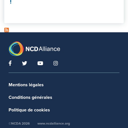
!
Footer menu
Mentions légales
Conditions générales
Politique de cookies
©NCDA 2026
www.ncdalliance.org