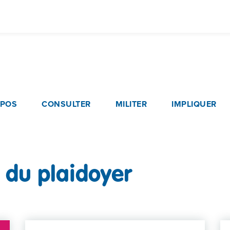
Aller
au
contenu
principal
navigation
OPOS
CONSULTER
MILITER
IMPLIQUER
 du plaidoyer