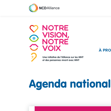
Main 
À PR
Agenda national