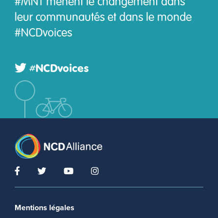
#MNT mènent le changement dans
leur communautés et dans le monde
#NCDvoices
#NCDvoices
Footer menu
Mentions légales