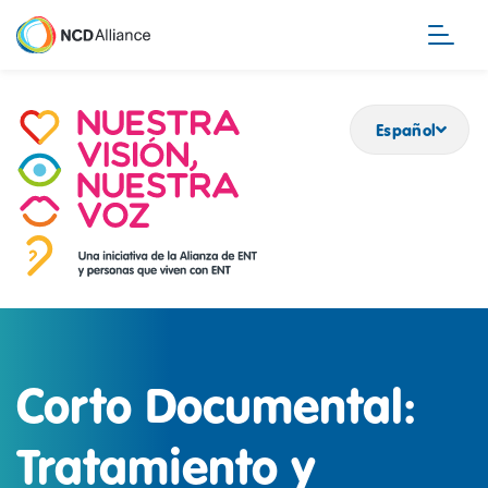
Pasar
al
contenido
principal
Español
Corto Documental:
Tratamiento y