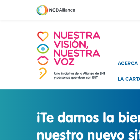
Main na
ACERCA 
LA CART
¡Te damos la bi
nuestro nuevo si