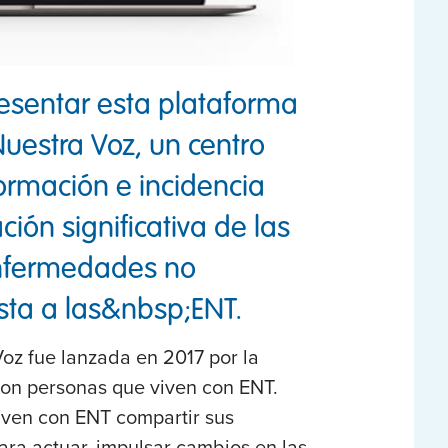
esentar esta plataforma
Nuestra Voz, un centro
ormación e incidencia
ión significativa de las
enfermedades no
esta a las&nbsp;ENT.
Voz fue lanzada en 2017 por la
con personas que viven con ENT.
iven con ENT compartir sus
ara actuar, impulsar cambios en las