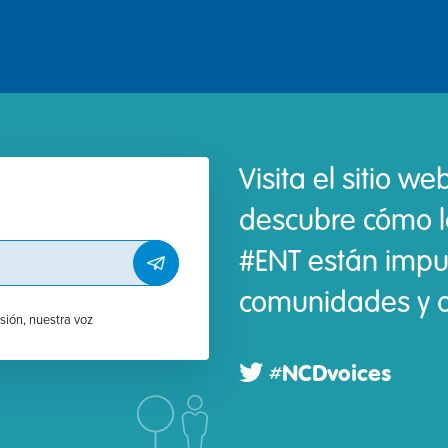
Visita el sitio w
descubre cómo l
#ENT están impu
comunidades y a
isión, nuestra voz
#NCDvoices