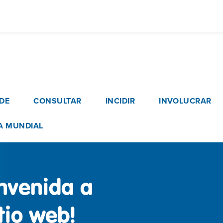
Pasar
al
contenido
principal
vigation
DE
CONSULTAR
INCIDIR
INVOLUCRAR
A MUNDIAL
envenida a
tio web!