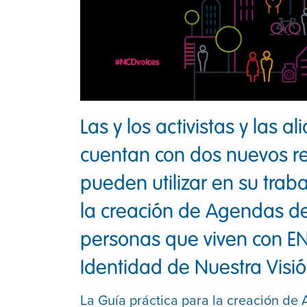
Las y los activistas y las a
cuentan con dos nuevos re
pueden utilizar en su traba
la creación de Agendas de
personas que viven con EN
Identidad de Nuestra Visió
La Guía práctica
para la creación de 