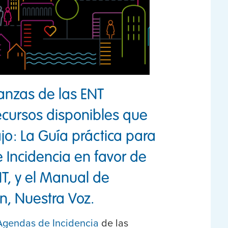
lianzas de las ENT
cursos disponibles que
jo: La Guía práctica para
 Incidencia en favor de
T, y el Manual de
n, Nuestra Voz.
Agendas de Incidencia
de las