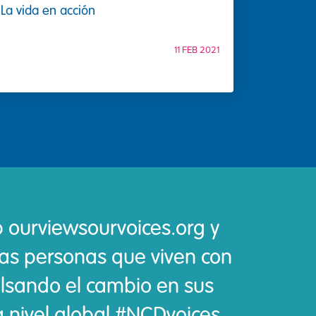
La vida en acción
11 FEB 2021
eb ourviewsourvoices.org y
as personas que viven con
lsando el cambio en sus
 nivel global #NCDvoices