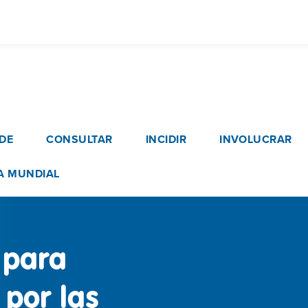
Pasar
al
contenido
principal
vigation
DE
CONSULTAR
INCIDIR
INVOLUCRAR
A MUNDIAL
 para
 por las