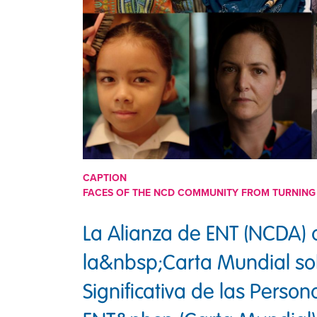
CAPTION
FACES OF THE NCD COMMUNITY FROM TURNING 
La Alianza de ENT (NCDA) 
la&nbsp;Carta Mundial sob
Significativa de las Perso