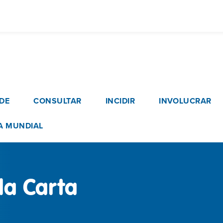
Pasar
al
contenido
principal
vigation
DE
CONSULTAR
INCIDIR
INVOLUCRAR
A MUNDIAL
la Carta